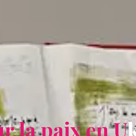
u
r
l
a
p
a
p
i
x
e
n
U