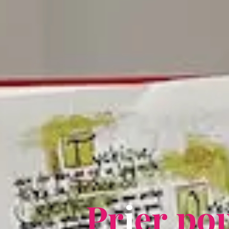
P
r
i
e
r
p
o