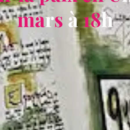
m
a
r
s
à
1
8
h