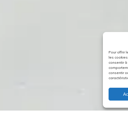
Pour offrir
les cookies
consentir à
comportemen
consentir o
caractéristi
Ac