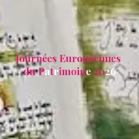
J
o
u
r
n
é
e
s
E
u
r
o
p
é
e
n
n
e
s
d
u
P
a
t
r
i
m
o
i
n
e
2
0
2
6