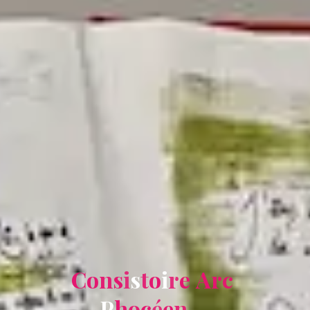
C
o
n
s
i
s
t
o
i
r
e
A
r
c
P
h
o
c
é
e
n
…