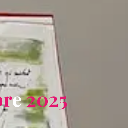
b
r
e
2
0
2
5