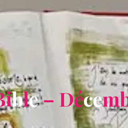
B
i
b
l
e
–
D
é
c
e
m