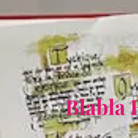
B
l
a
b
l
a