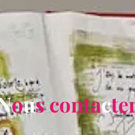
N
o
u
s
c
o
n
t
a
c
t
e