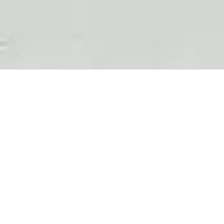
15 rue Grignan 13006 Marseille
/
Tél. 
2025 – 2026, merci de privilégier les mess