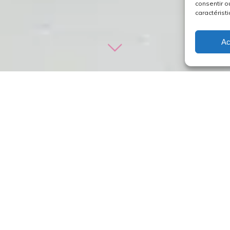
consentir o
caractéristi
Ac
: 04 91 33 03 70
(en l’absence de pasteur durant l’année
ages écrits)