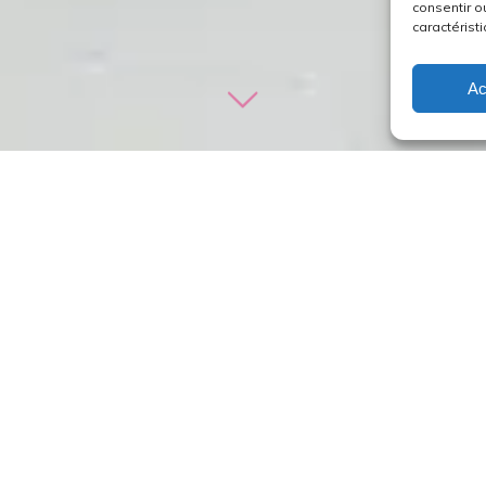
consentir o
caractéristi
Ac
oupes Blabla Bible. Tous ou au choix selon le rythme