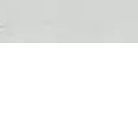
Textes bibliques proposés pour les gr
de vos rencontres !
Tract de présentation et d’animation
.