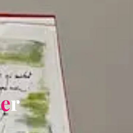
i
e
r