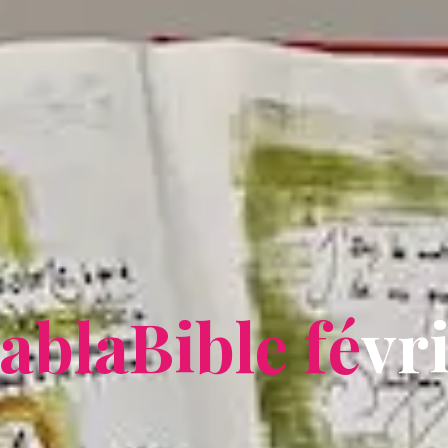
a
b
l
a
B
i
b
l
e
f
é
v
r