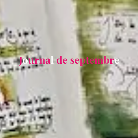
J
o
u
r
n
a
l
d
e
s
e
p
t
e
m
b
r
e