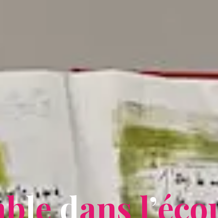
m
b
l
e
d
a
n
s
l
’
é
c
o