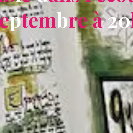
e
p
t
e
m
b
r
e
à
2
0