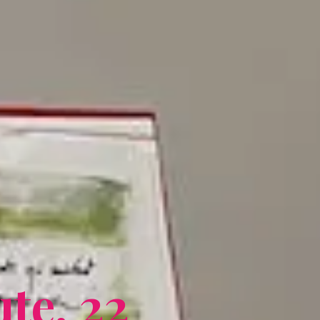
u
t
e
,
2
2