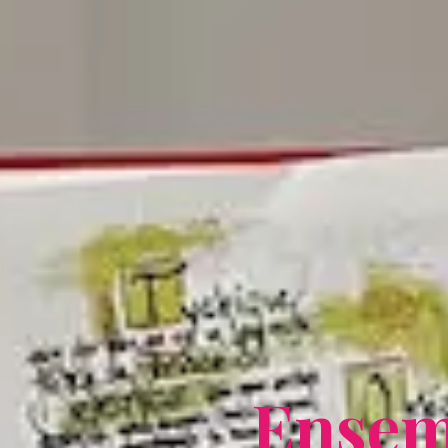
E
n
s
e