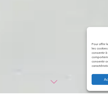
Pour offrir
les cookies
consentir à
comportemen
consentir o
caractéristi
Ac