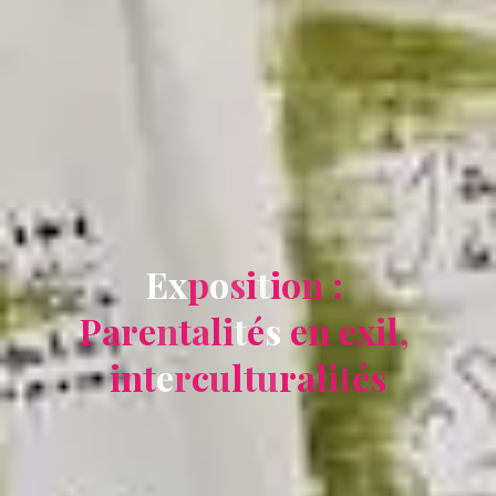
E
x
p
o
s
i
t
i
o
n
:
P
a
r
e
n
t
a
l
i
t
é
s
e
n
e
x
i
l
,
i
n
t
e
r
c
u
l
t
u
r
a
l
i
t
é
s