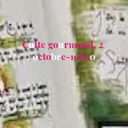
C
u
l
t
e
g
o
u
r
m
a
n
d
,
2
o
c
t
o
b
r
e
-
1
0
h
3
0