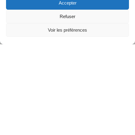
Accepter
Refuser
Voir les préférences
Une expo, un thème général, trois temples, trois séries photo :
Parvis du protestantisme et Temple protestant de la rue
Grignan
«
L’accueil et le service
« , une série consacrée à la
diaconie et à l’engagement social.
Temple de Provence
«
Bâtir et transmettre
« , un regard sur