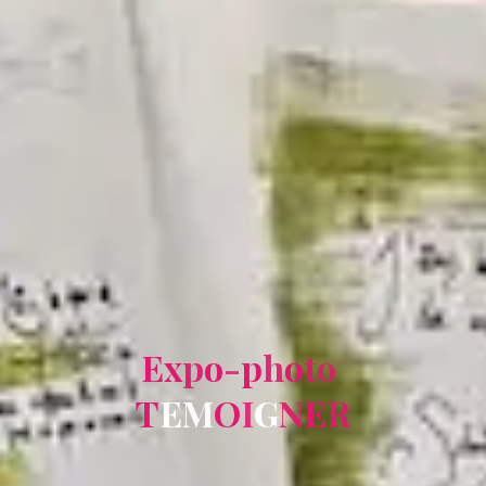
E
x
p
o
-
p
h
o
t
o
T
E
M
O
I
G
N
E
R