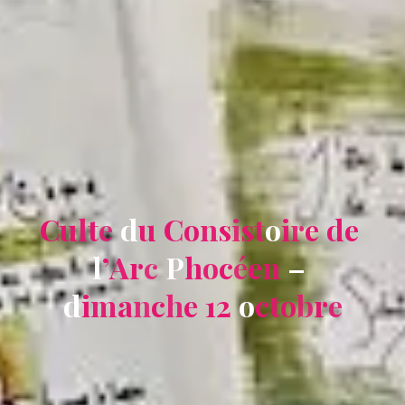
C
u
l
t
e
d
u
C
o
n
s
i
s
t
o
i
r
e
d
e
l
’
A
r
c
P
h
o
c
é
e
n
–
d
i
m
a
n
c
h
e
1
2
o
c
t
o
b
r
e