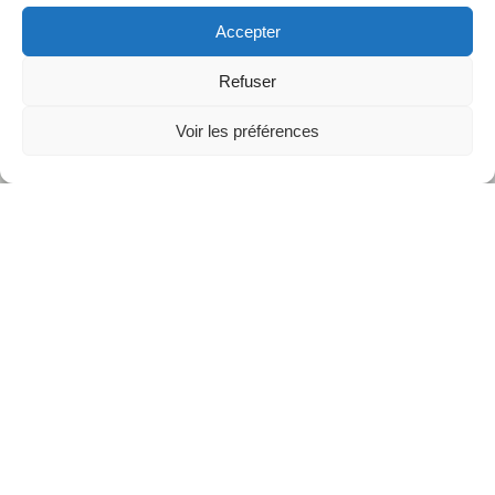
Accepter
Refuser
Voir les préférences
https://youtu.be/cDpq1mzvxnU