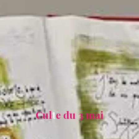
C
u
l
t
e
d
u
3
m
a
i