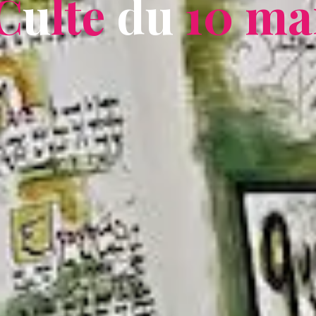
C
u
l
t
e
d
u
1
0
m
a