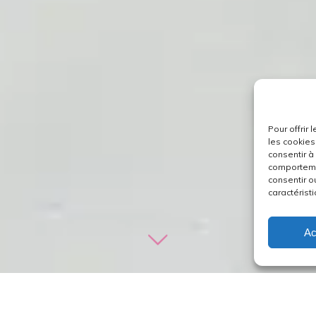
Pour offrir
les cookies
consentir à
comportemen
consentir o
caractéristi
Ac