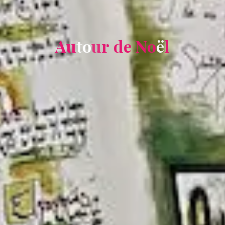
A
u
t
o
u
r
d
e
N
o
ë
l