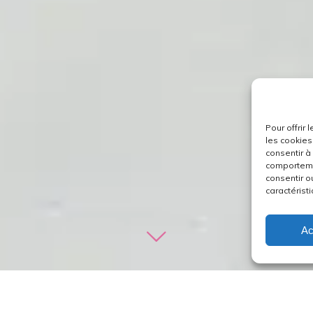
Pour offrir
les cookies
consentir à
comportemen
consentir o
caractéristi
Ac