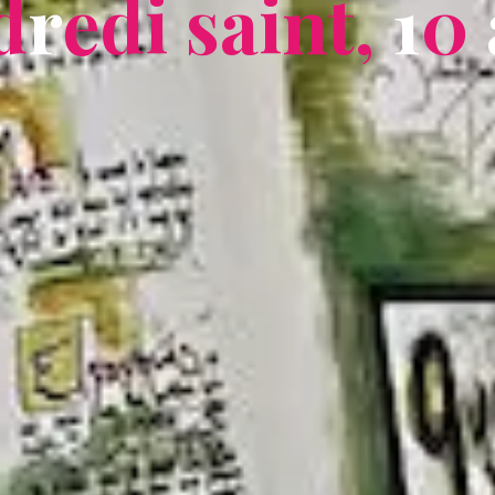
d
r
e
d
i
s
a
i
n
t
,
1
0