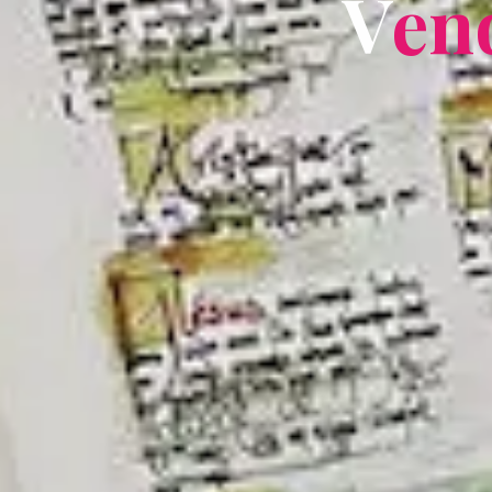
V
e
n