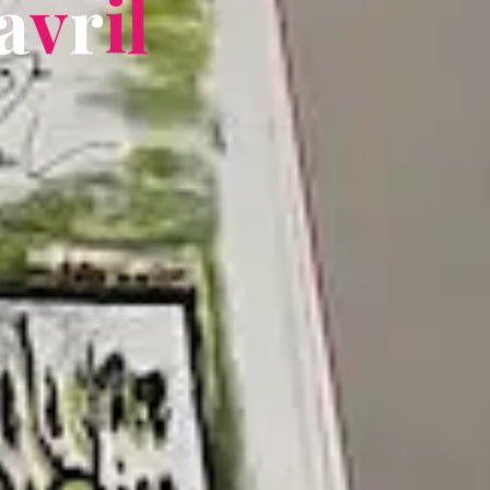
a
v
r
i
l