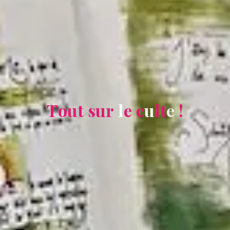
T
o
u
t
s
u
r
l
e
c
u
l
t
e
!