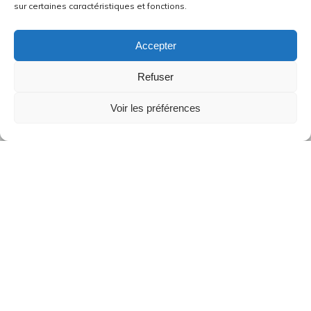
sur certaines caractéristiques et fonctions.
Accepter
Refuser
Voir les préférences
•
Jeudi saint, 28 mars, célébration à 18h30 au 8 boulevard
Magnan, Marseille 9ème
•
Vendredi saint, 29 mars, célébration à 19h, au temple, rue