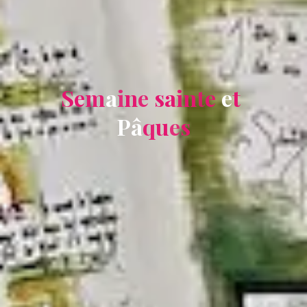
S
e
m
a
i
n
e
s
a
i
n
t
e
e
t
P
â
q
u
e
s