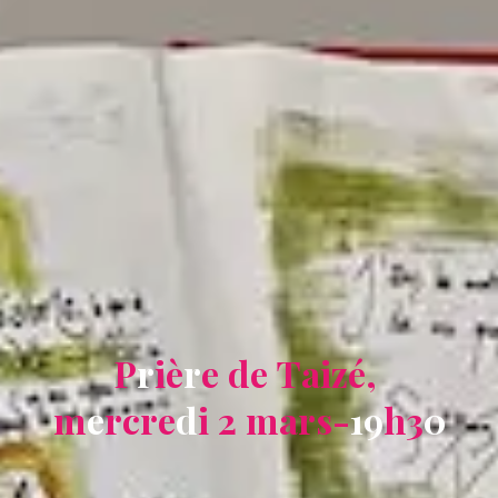
P
r
i
è
r
e
d
e
T
a
i
z
é
,
m
e
r
c
r
e
d
i
2
m
a
r
s
-
1
9
h
3
0