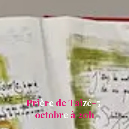
P
r
i
è
r
e
d
e
T
a
i
z
é
-
5
o
c
t
o
b
r
e
à
2
0
h