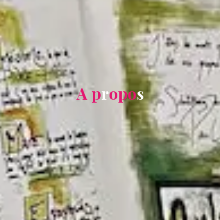
A
p
r
o
p
o
s