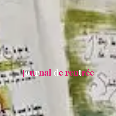
J
o
u
r
n
a
l
d
e
r
e
n
t
r
é
e