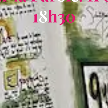
1
8
h
3
0