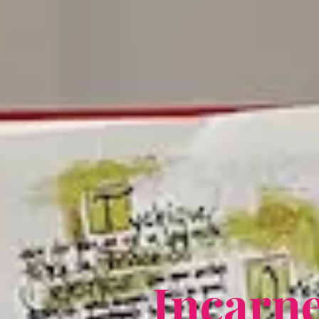
I
n
c
a
r
n