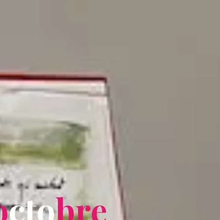
o
c
t
o
b
r
e