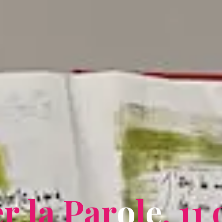
e
r
l
a
P
a
r
o
l
e
.
1
1