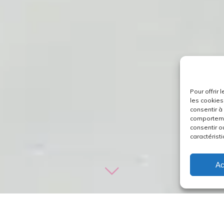
Pour offrir
les cookies
consentir à
comportemen
consentir o
caractéristi
Ac