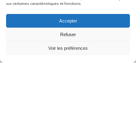
sur certaines caractéristiques et fonctions.
Accepter
Refuser
Voir les préférences
L’Esprit de Dieu pour unir la famille.
Podcast hebdomadaire préparé par Radio Dialogue-RCF.