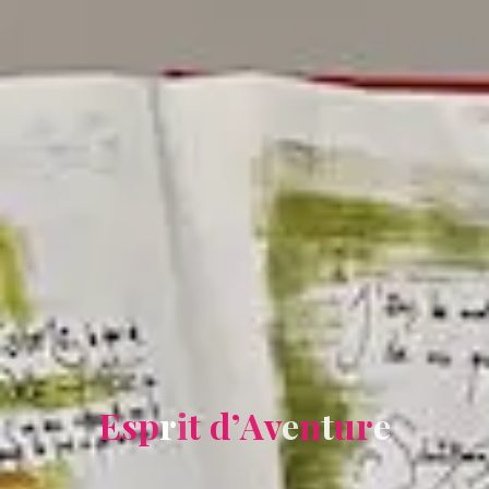
E
s
p
r
i
t
d
’
A
v
e
n
t
u
r
e