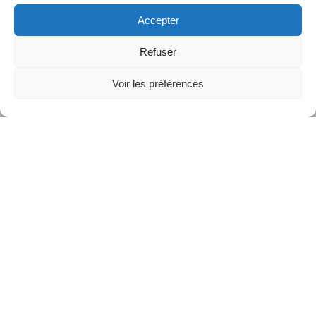
Accepter
Refuser
Voir les préférences
https://www.youtube.com/watch?v=sMTJhuhw9CM