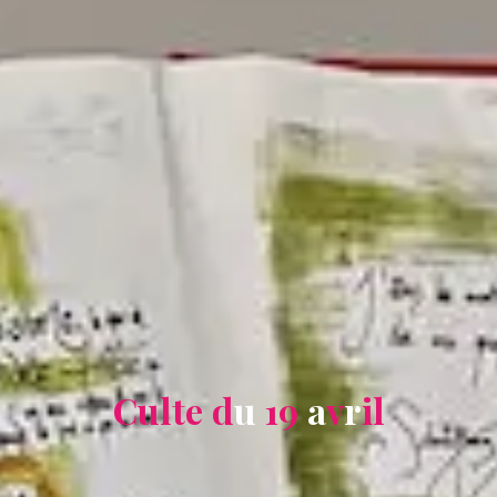
C
u
l
t
e
d
u
1
9
a
v
r
i
l