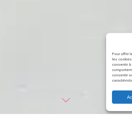
Pour offrir
les cookies
consentir à
comportemen
consentir o
caractéristi
Ac