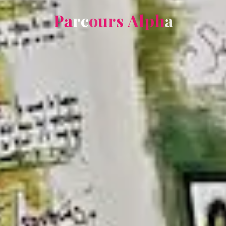
P
a
r
c
o
u
r
s
A
l
p
h
a