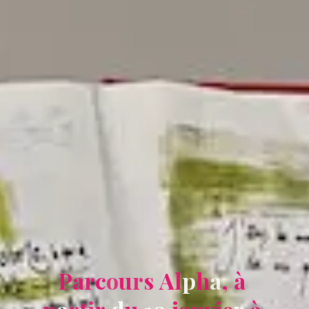
P
a
r
c
o
u
r
s
A
l
p
h
a
,
à