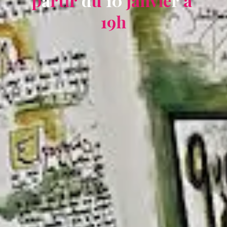
p
a
r
t
i
r
d
u
1
0
j
a
n
v
i
e
r
à
1
9
h