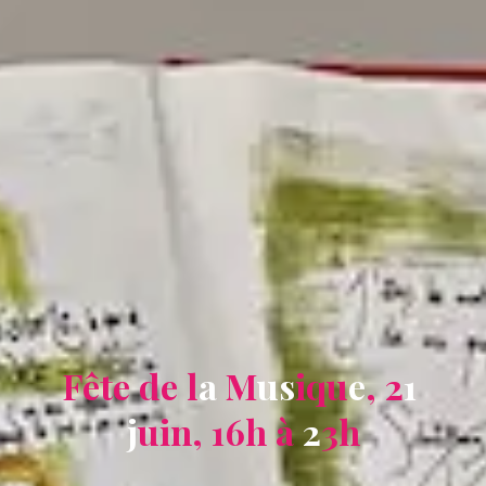
F
ê
t
e
d
e
l
a
M
u
s
i
q
u
e
,
2
1
j
u
i
n
,
1
6
h
à
2
3
h