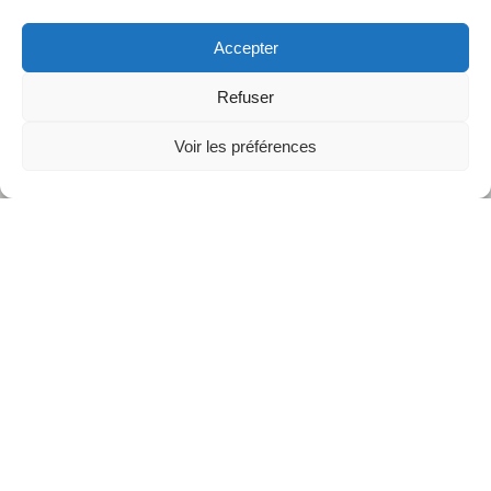
Accepter
Refuser
Voir les préférences
détails du programme
. A noter en particulier :